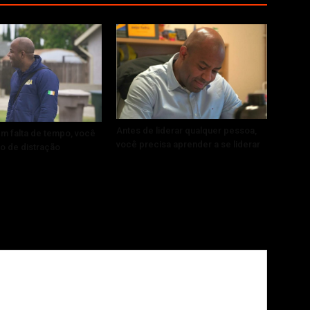
Antes de liderar qualquer pessoa,
m falta de tempo, você
você precisa aprender a se liderar
o de distração