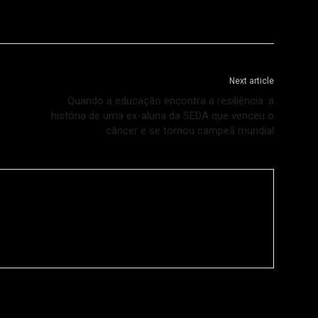
Next article
Quando a educação encontra a resiliência: a
história de uma ex-aluna da SEDA que venceu o
câncer e se tornou campeã mundial