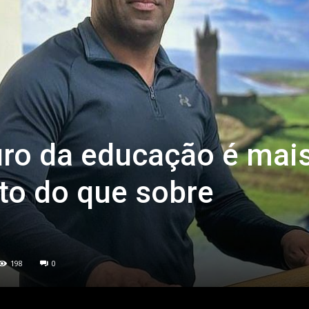
uro da educação é mai
to do que sobre
198
0