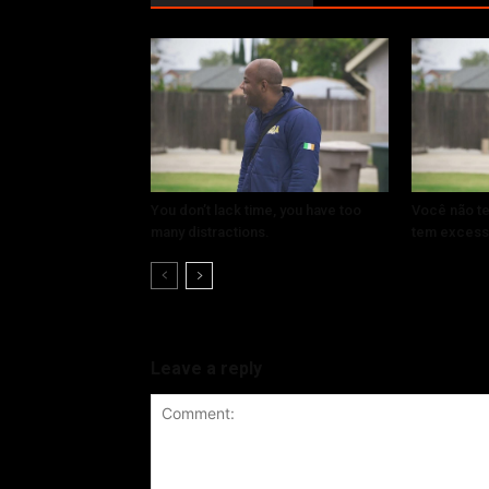
You don’t lack time, you have too
Você não te
many distractions.
tem excess
Leave a reply