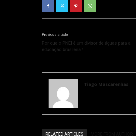
Previous article
Por que o PNEI é um divisor de águas para a
educação brasileira?
Tiago Mascarenhas
RELATED ARTICLES
MORE FROM AUTHOR