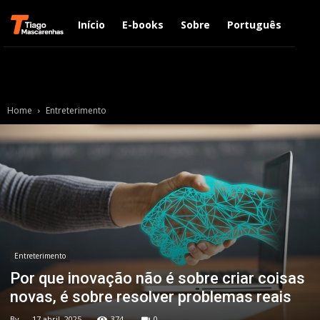
Início
E-books
Sobre
Português
Engl
Home
Entreterimento
Entreterimento
Por que inovação não é sobre criar coisas
novas, é sobre resolver problemas reais
By
-
17 abril, 2025
374
0