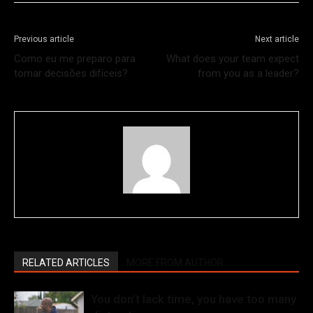
Previous article
Next article
Como eu me preparo para
What does your team expect
tomar decisões difíceis?
from you as a leader?
RELATED ARTICLES
MORE FROM AUTHOR
You don’t lack time, you have too many