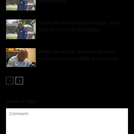
distractions.
Você não tem falta de tempo, você
tem excesso de distração
Antes de liderar qualquer pessoa,
você precisa aprender a se liderar
Leave a reply