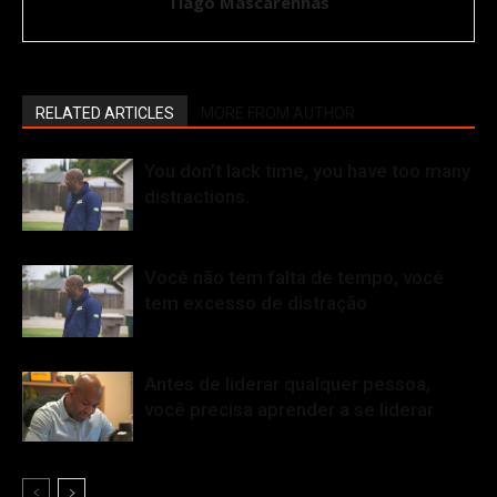
Tiago Mascarenhas
RELATED ARTICLES
MORE FROM AUTHOR
You don’t lack time, you have too many
distractions.
Você não tem falta de tempo, você
tem excesso de distração
Antes de liderar qualquer pessoa,
você precisa aprender a se liderar