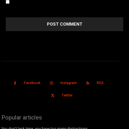
Save my name, email, and website in this browser for the
next time I comment.
Facebook
Instagram
RSS
Twitter
Popular articles
You don’t lack time, you have too many distractions.