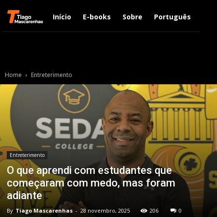
Início
E-books
Sobre
Português
Engl
Home
Entreterimento
Entreterimento
O que aprendi com estudantes que
começaram com medo, mas foram
adiante
By
Tiago Mascarenhas
-
28 novembro, 2025
206
0