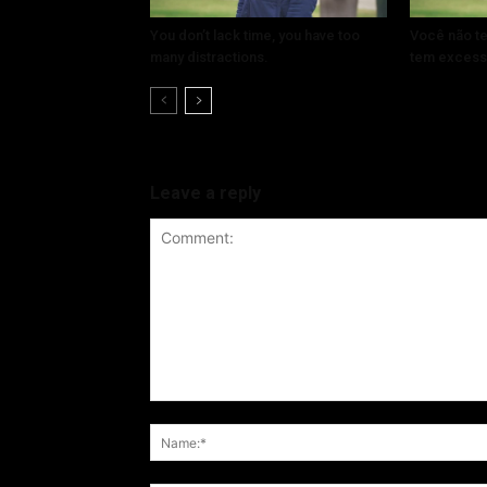
You don’t lack time, you have too
Você não te
many distractions.
tem excess
Leave a reply