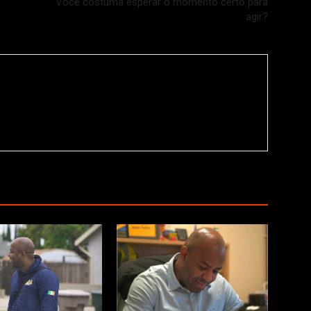
Você costuma esperar o momento certo para
agir?