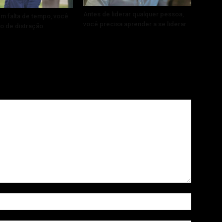
Antes de liderar qualquer pessoa,
m falta de tempo, você
você precisa aprender a se liderar
o de distração