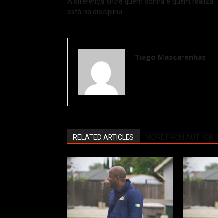
A diferença entre quem sonha e quem realiza
está na disciplina
Tiago Mascarenhas
RELATED ARTICLES
MORE FROM AUTHOR