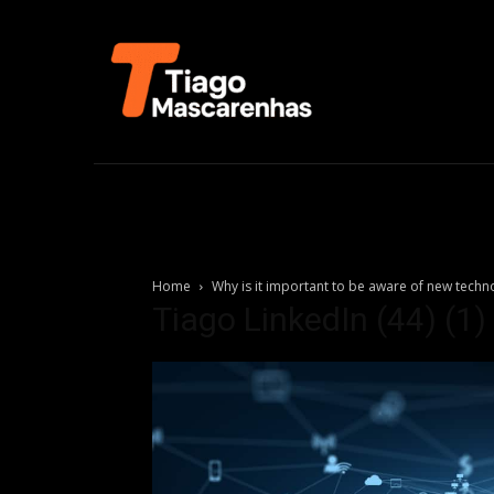
Home
Why is it important to be aware of new techn
Tiago LinkedIn (44) (1)