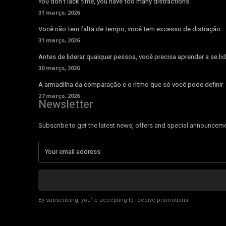
You don’t lack time, you have too many distractions.
31 março, 2026
Você não tem falta de tempo, você tem excesso de distração
31 março, 2026
Antes de liderar qualquer pessoa, você precisa aprender a se lid
30 março, 2026
A armadilha da comparação e o ritmo que só você pode definir
27 março, 2026
Newsletter
Subscribe to get the latest news, offers and special announcem
By subscribing, you're accepting to receive promotions.