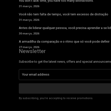
You don’t lack time, you have too many distractions.
31 março, 2026
Você não tem falta de tempo, você tem excesso de distração
31 março, 2026
Antes de liderar qualquer pessoa, você precisa aprender a se lid
30 março, 2026
A armadilha da comparação e o ritmo que só você pode definir
27 março, 2026
Newsletter
Subscribe to get the latest news, offers and special announcem
By subscribing, you're accepting to receive promotions.