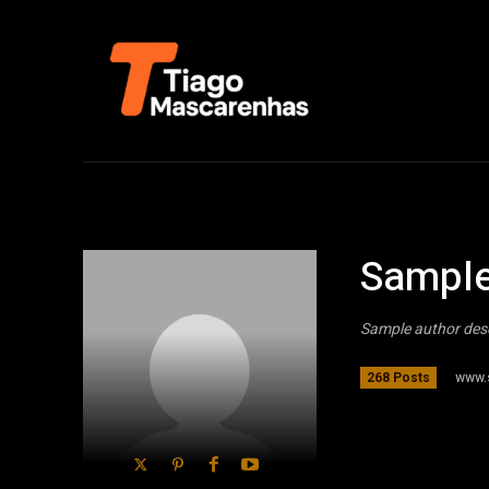
Sample
Sample author des
www.
268 Posts