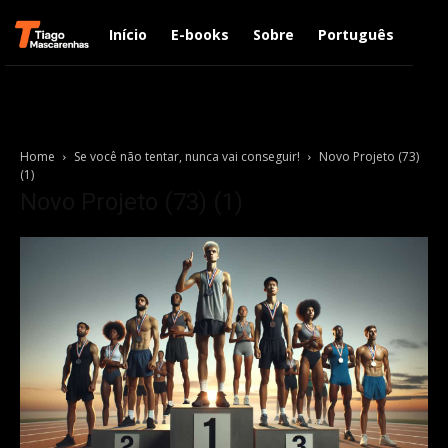
Início
E-books
Sobre
Português
Engl
Home
Se você não tentar, nunca vai conseguir!
Novo Projeto (73)
(1)
Novo Projeto (73) (1)