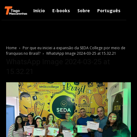
Início
E-books
Sobre
Português
Engl
Home
Por que eu iniciei a expansão da SEDA College por meio de
franquias no Brasil?
WhatsApp Image 2024-03-25 at 15.32.21
WhatsApp Image 2024-03-25 at
15.32.21