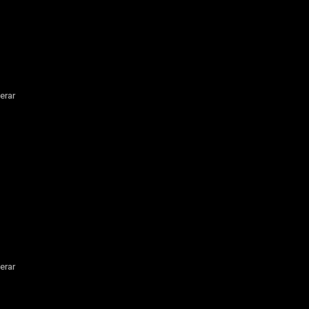
erar
erar