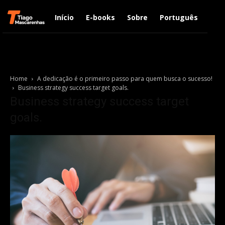
Início
E-books
Sobre
Português
Engl
Home
A dedicação é o primeiro passo para quem busca o sucesso!
Business strategy success target goals.
Business strategy success target
goals.